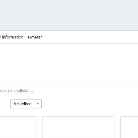
ll information
Nyheter
Artikelkod