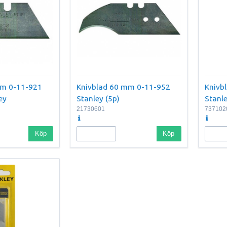
mm 0-11-921
Knivblad 60 mm 0-11-952
Knivb
ey
Stanley (5p)
Stanle
21730601
737102
Köp
Köp