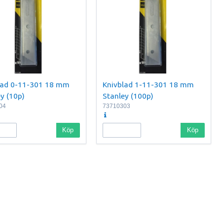
lad 0-11-301 18 mm
Knivblad 1-11-301 18 mm
y (10p)
Stanley (100p)
04
73710303
Köp
Köp