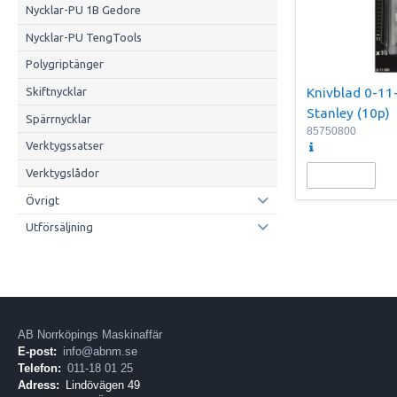
Nycklar-PU 1B Gedore
Nycklar-PU TengTools
Polygriptänger
Knivblad 0-1
Skiftnycklar
Stanley (10p)
Spärrnycklar
85750800
Verktygssatser
Verktygslådor
Övrigt
Utförsäljning
AB Norrköpings Maskinaffär
E-post:
info@abnm.se
Telefon:
011-18 01 25
Adress:
Lindövägen 49