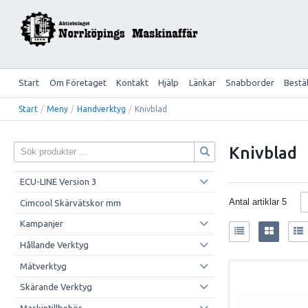
Start
Om Företaget
Kontakt
Hjälp
Länkar
Snabborder
Bestä
Start
/
Meny
/
Handverktyg
/
Knivblad
Knivblad
ECU-LINE Version 3
Antal artiklar
5
Cimcool Skärvätskor mm
Kampanjer
Hållande Verktyg
Mätverktyg
Skärande Verktyg
Maskintillbehör