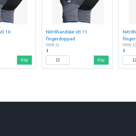
stl 10
Nitrilhandske stl 11
Nitril
fingerdoppad
finge
5606-11
5606-1
Köp
Köp