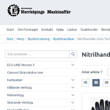
Start
Om Företaget
Kontakt
Hjälp
Länkar
Snabborder
Bestä
Start
/
Meny
/
Skyddutrustning
/
Skyddshandskar
/
Nitrilhandske Grips Tec
Nitrilhan
ECU-LINE Version 3
Antal artiklar
7
Cimcool Skärvätskor mm
Kampanjer
Hållande Verktyg
Mätverktyg
Skärande Verktyg
Maskintillbehör