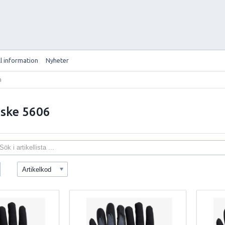
ll information
Nyheter
h
dske 5606
Artikelkod