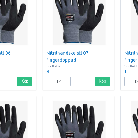
stl 06
Nitrilhandske stl 07
Nitril
fingerdoppad
finge
5606-07
5606-0
Köp
Köp