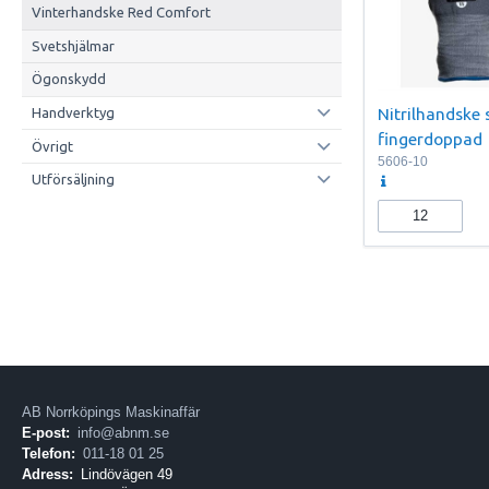
Vinterhandske Red Comfort
Svetshjälmar
Ögonskydd
Nitrilhandske 
Handverktyg
fingerdoppad
Övrigt
5606-10
Utförsäljning
AB Norrköpings Maskinaffär
E-post:
info@abnm.se
Telefon:
011-18 01 25
Adress:
Lindövägen 49