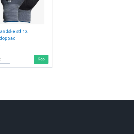
handske stl 12
rdoppad
2
Köp