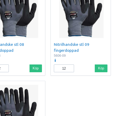
handske stl 08
Nitrilhandske stl 09
rdoppad
fingerdoppad
8
5606-09
Köp
Köp