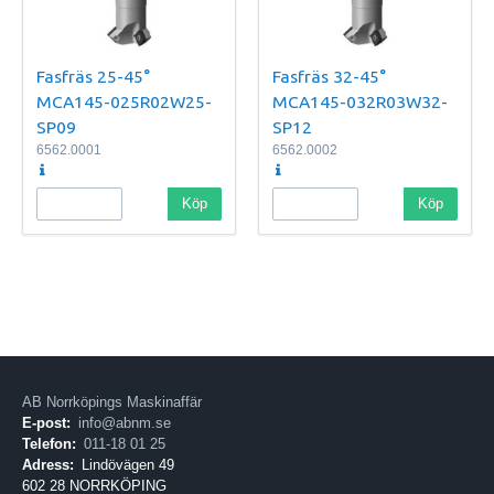
Fasfräs 25-45°
Fasfräs 32-45°
MCA145-025R02W25-
MCA145-032R03W32-
SP09
SP12
6562.0001
6562.0002
Köp
Köp
AB Norrköpings Maskinaffär
E-post:
info@abnm.se
Telefon:
011-18 01 25
Adress:
Lindövägen 49
602 28 NORRKÖPING