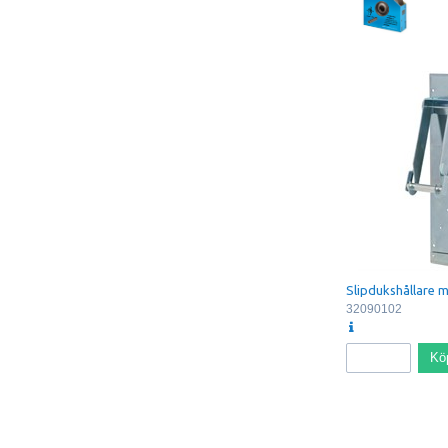
Slipdukshållare 
32090102
Kö