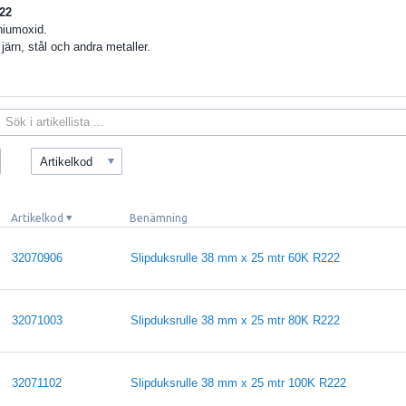
222
niumoxid.
järn, stål och andra metaller.
Artikelkod
Artikelkod
Benämning
32070906
Slipduksrulle 38 mm x 25 mtr 60K R222
32071003
Slipduksrulle 38 mm x 25 mtr 80K R222
32071102
Slipduksrulle 38 mm x 25 mtr 100K R222