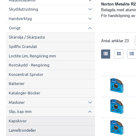
Norton Metalite R
Skyddutrustning
Belagda med alumi
För handslipning av 
Handverktyg
Övrigt
Skärolja / Skärpasta
Antal artiklar
23
Spillfix Granulat
Loctite Lim, Rengöring mm
Rostskydd - Rengöring
Koncentrat Sprutor
Batterier
Kataloger-Böcker
Maskiner
Slip, kap mm
Kapskivor
Lamellrondeller