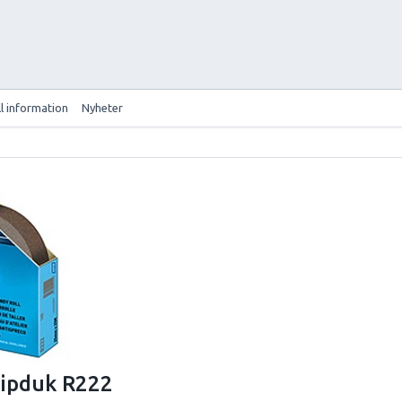
ll information
Nyheter
ipduk R222