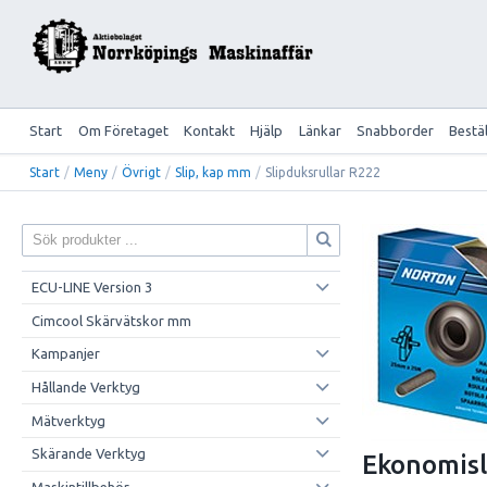
Start
Om Företaget
Kontakt
Hjälp
Länkar
Snabborder
Bestä
Start
/
Meny
/
Övrigt
/
Slip, kap mm
/
Slipduksrullar R222
ECU-LINE Version 3
Cimcool Skärvätskor mm
Kampanjer
Hållande Verktyg
Mätverktyg
Skärande Verktyg
Ekonomisl
Maskintillbehör