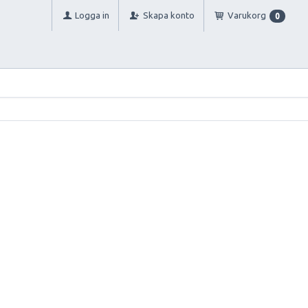
Logga in
Skapa konto
Varukorg
0