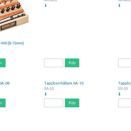
4-M8 (8-15mm)
p
Köp
 0A-08
Tappborrhållare 0A-10
Tappbor
0A-10
0S-10
p
Köp