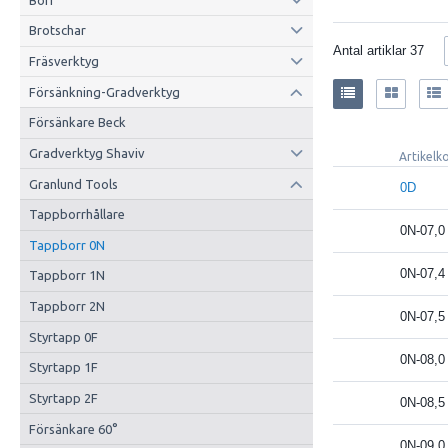
Brotschar
Antal artiklar
37
Fräsverktyg
Försänkning-Gradverktyg
Försänkare Beck
Gradverktyg Shaviv
Artikelk
Granlund Tools
0D
Tappborrhållare
0N-07,0
Tappborr 0N
0N-07,4
Tappborr 1N
Tappborr 2N
0N-07,5
Styrtapp 0F
0N-08,0
Styrtapp 1F
Styrtapp 2F
0N-08,5
Försänkare 60°
0N-09,0