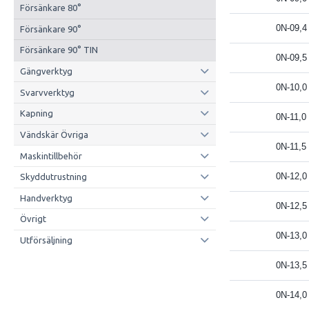
Försänkare 80°
0N-09,4
Försänkare 90°
Försänkare 90° TIN
0N-09,5
Gängverktyg
0N-10,0
Svarvverktyg
Kapning
0N-11,0
Vändskär Övriga
0N-11,5
Maskintillbehör
0N-12,0
Skyddutrustning
Handverktyg
0N-12,5
Övrigt
0N-13,0
Utförsäljning
0N-13,5
0N-14,0