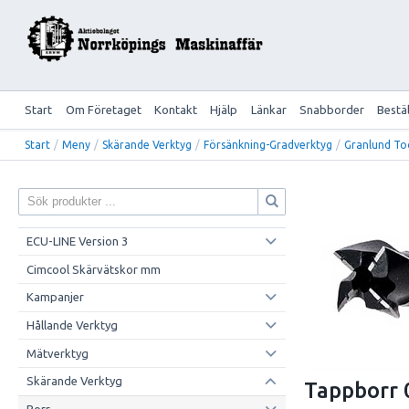
Start
Om Företaget
Kontakt
Hjälp
Länkar
Snabborder
Bestä
Start
/
Meny
/
Skärande Verktyg
/
Försänkning-Gradverktyg
/
Granlund To
ECU-LINE Version 3
Cimcool Skärvätskor mm
Kampanjer
Hållande Verktyg
Mätverktyg
Skärande Verktyg
Tappborr
Borr