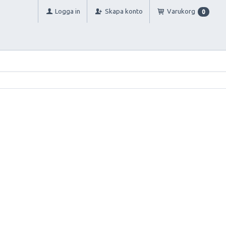
Logga in
Skapa konto
Varukorg
0