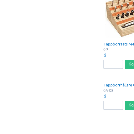
Tappborrsats M
0P
Kö
Tappborrhållare
0A-08
Kö