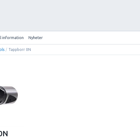
ll information
Nyheter
ols
/
Tappborr 0N
 0N