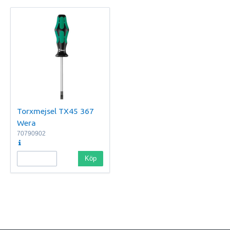
Torxmejsel TX45 367
Wera
70790902
Köp