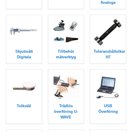
Analoga
Skjutmått
Tillbehör
Toleranshåltolkar
Digitala
mätverktyg
H7
Tolkstål
Trådlös
USB
överföring U-
Överföring
WAVE