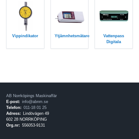
Vippindikator
Ytjämnhetsmätare
Vattenpass
Digitala
AB Norrköpings Maskinaffär
E-post:
info@abnm.se
Telefon:
011-18 01 25
Adress:
Lindövägen 49
602 28 NORRKÖPING
Org.nr:
556053-9131