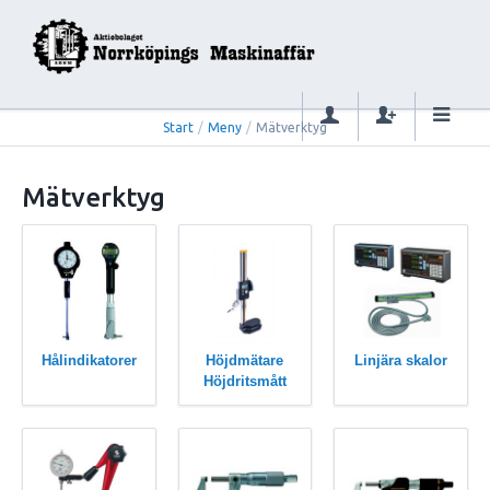
Start
/
Meny
/
Mätverktyg
Mätverktyg
Hålindikatorer
Höjdmätare
Linjära skalor
Höjdritsmått