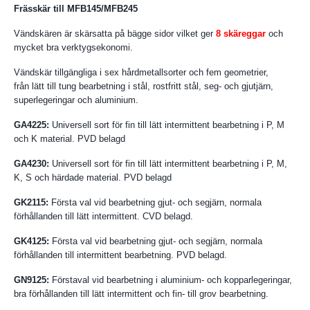
Frässkär till MFB145/MFB245
Vändskären är skärsatta på bägge sidor vilket ger
8 skäreggar
och
mycket bra verktygsekonomi.
Vändskär tillgängliga i sex hårdmetallsorter och fem geometrier,
från lätt till tung bearbetning i stål, rostfritt stål, seg- och gjutjärn,
superlegeringar och aluminium.
GA4225:
Universell sort för fin till lätt intermittent bearbetning i P, M
och K material. PVD belagd
GA4230:
Universell sort för fin till lätt intermittent bearbetning i P, M,
K, S och härdade material. PVD belagd
GK2115:
Första val vid bearbetning gjut- och segjärn, normala
förhållanden till lätt intermittent. CVD belagd.
GK4125:
Första val vid bearbetning gjut- och segjärn, normala
förhållanden till intermittent bearbetning. PVD belagd.
GN9125:
Förstaval vid bearbetning i aluminium- och kopparlegeringar,
bra förhållanden till lätt intermittent och fin- till grov bearbetning.