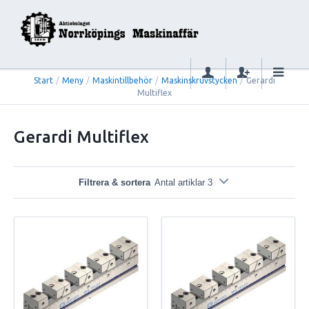
Start
/
Meny
/
Maskintillbehör
/
Maskinskruvstycken
/
Gerardi
Multiflex
Gerardi Multiflex
Filtrera & sortera
Antal artiklar 3