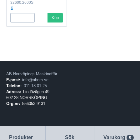
32600.2600S
Köp
AB Norrköpings Maskinaffär
E-post:
info@abnm.se
Telefon:
011-18 01 25
Adress:
Lindövägen 49
602 28 NORRKÖPING
Org.nr:
556053-9131
Produkter
Sök
Varukorg
0