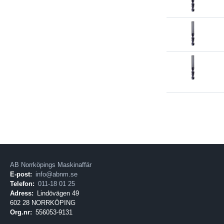
AB Norrköpings Maskinaffär
E-post:
info@abnm.se
Telefon:
011-18 01 25
Adress:
Lindövägen 49
602 28 NORRKÖPING
Org.nr:
556053-9131