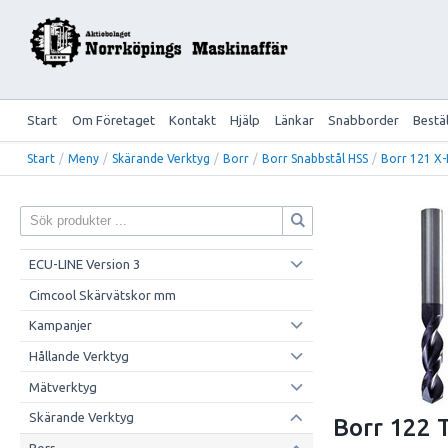
Start
Om Företaget
Kontakt
Hjälp
Länkar
Snabborder
Bestä
Start
/
Meny
/
Skärande Verktyg
/
Borr
/
Borr Snabbstål HSS
/
Borr 121 X
ECU-LINE Version 3
Cimcool Skärvätskor mm
Kampanjer
Hållande Verktyg
Mätverktyg
Skärande Verktyg
Borr 122 
Borr