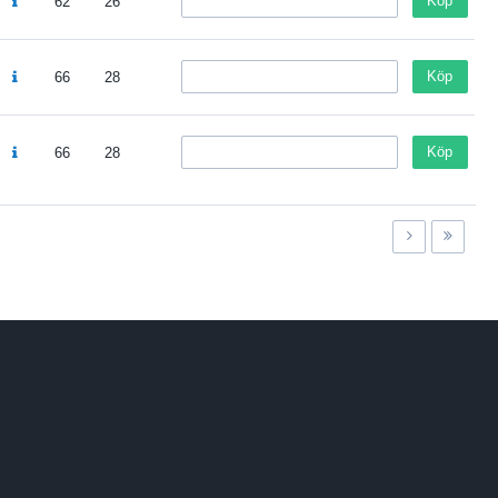
Köp
62
26
Köp
66
28
Köp
66
28