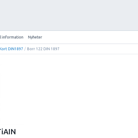
ll information
Nyheter
-Kort DIN1897
/
Borr 122 DIN 1897
TiAIN