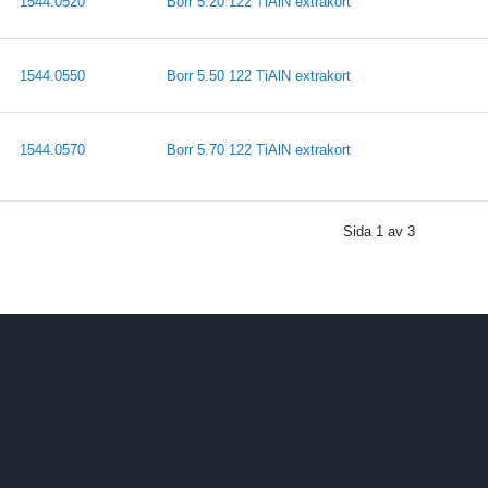
1544.0520
Borr 5.20 122 TiAlN extrakort
1544.0550
Borr 5.50 122 TiAlN extrakort
1544.0570
Borr 5.70 122 TiAlN extrakort
Sida
1
av
3