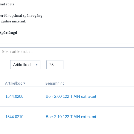
pad spets
ler för optimal spånavgång.
 gjutna material.
Spårlängd
Artikelkod
25
Artikelkod
Benämning
1544.0200
Borr 2.00 122 TiAlN extrakort
1544.0210
Borr 2.10 122 TiAlN extrakort