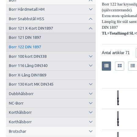
Borr 122 har krysssli
Borr Hårdmetall HM
(självcentrerande).
Extra stora spånkana
Borr Snabbstål HSS
Lämplig för stål samt
DIN 1897
Borr 121 X-Kort DIN1897
TL=Totallängd SL=
Borr 121 DIN 1897
Borr 122 DIN 1897
Antal artiklar
71
Borr 100 kort DIN338
Borr 116 Lång DIN340
Borr X-Lång DIN1869
Borr 130 Kort MK DIN345
Dubbhålsborr
NC-Borr
Korthålsborr
Korthålsborr
Brotschar