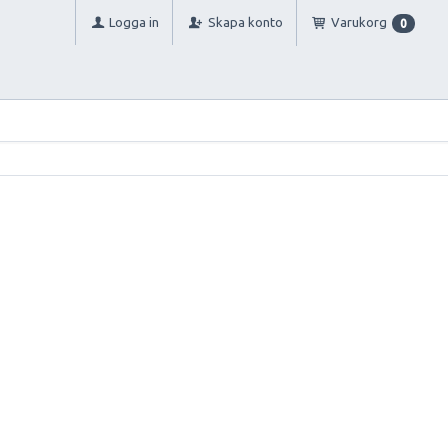
Logga in
Skapa konto
Varukorg
0