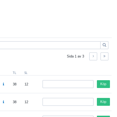
Sida
1
av
3
TL
SL
Köp
38
12
Köp
38
12