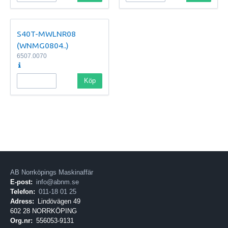
S40T-MWLNR08
(WNMG0804..)
6507.0070
Köp
AB Norrköpings Maskinaffär
E-post:
info@abnm.se
Telefon:
011-18 01 25
Adress:
Lindövägen 49
602 28 NORRKÖPING
Org.nr:
556053-9131