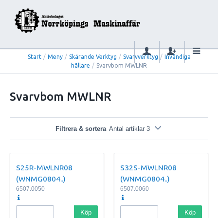
Start
/
Meny
/
Skärande Verktyg
/
Svarvverktyg
/
Invändiga
hållare
/
Svarvbom MWLNR
Svarvbom MWLNR
Filtrera & sortera
Antal artiklar 3
S25R-MWLNR08
S32S-MWLNR08
(WNMG0804..)
(WNMG0804..)
6507.0050
6507.0060
Köp
Köp