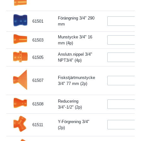
Förängning 3/4" 290
61501
mm
Munstycke 3/4" 16
61503
mm (4p)
Anslutn.nippel 3/4"
61505
NPT3/4" (4p)
Fiskstjärtmunstycke
61507
3/4" 77 mm (2p)
Reducering
61508
3/4"-1/2" (2p)
Y-Förgrening 3/4"
61511
(2p)