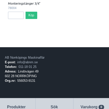
Monteringstänger 3/4"
78004
Köp
AB Norrköpings Maskinaffär
E-post:
info@abnm.se
Telefon:
011-18 01 25
Adress:
Lindövägen 49
602 28 NORRKÖPING
Org.nr:
556053-9131
Produkter
Sök
Varukorg
0