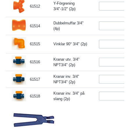
Y-Förgrening
61512
3/4"-1/2" (2p)
Dubbelmuffar 3/4"
61514
(4p)
61515
Vinklar 90° 3/4" (2p)
Kranar utv. 3/4"
61516
NPT3/4" (2p)
Kranar inv. 3/4"
61517
NPT3/4" (2p)
Kranar inv. 3/4" på
61518
slang (2p)