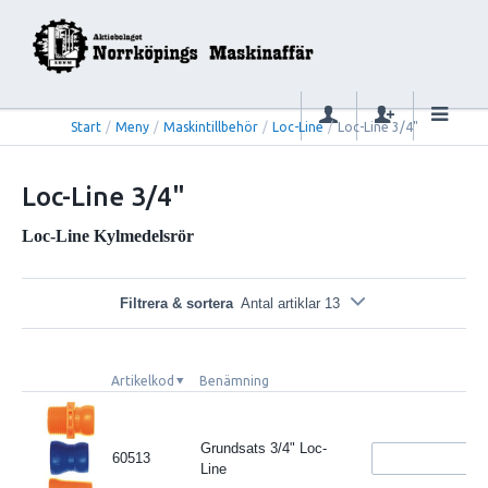
Start
/
Meny
/
Maskintillbehör
/
Loc-Line
/
Loc-Line 3/4"
Loc-Line 3/4"
Loc-Line Kylmedelsrör
Filtrera & sortera
Antal artiklar 13
Artikelkod
Benämning
Grundsats 3/4" Loc-
60513
Line