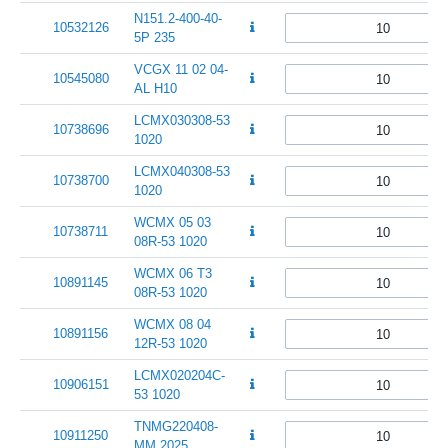
N151.2-400-40-
10532126
5P 235
VCGX 11 02 04-
10545080
AL H10
LCMX030308-53
10738696
1020
LCMX040308-53
10738700
1020
WCMX 05 03
10738711
08R-53 1020
WCMX 06 T3
10891145
08R-53 1020
WCMX 08 04
10891156
12R-53 1020
LCMX020204C-
10906151
53 1020
TNMG220408-
10911250
MM 2025