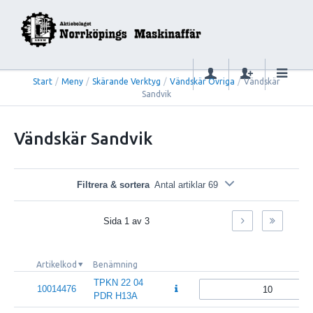
Start
/
Meny
/
Skärande Verktyg
/
Vändskär Övriga
/
Vändskär
Sandvik
Vändskär Sandvik
Filtrera & sortera
Antal artiklar 69
Sida
1
av
3
Artikelkod
Benämning
TPKN 22 04
10014476
PDR H13A