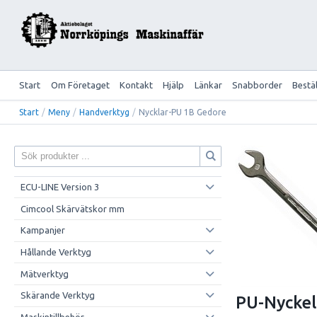
Start
Om Företaget
Kontakt
Hjälp
Länkar
Snabborder
Bestä
Start
/
Meny
/
Handverktyg
/
Nycklar-PU 1B Gedore
ECU-LINE Version 3
Cimcool Skärvätskor mm
Kampanjer
Hållande Verktyg
Mätverktyg
Skärande Verktyg
PU-Nyckel
Maskintillbehör