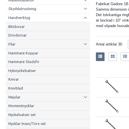
Fabrikat Gedore 1B
Skyddutrustning
Samma dimension i
Det tolvkantiga rin
Handverktyg
är bockad i 10° vin
med slipade huvude
Bitsboxar
Drivdornar
Filar
Antal artiklar
30
Hammare Koppar
Hammare Studsfri
Hylsnyckelsatser
Knivar
Knivblad
Mejslar
Momentnycklar
Nyckelsatser set
Nycklar Insex/Torx set