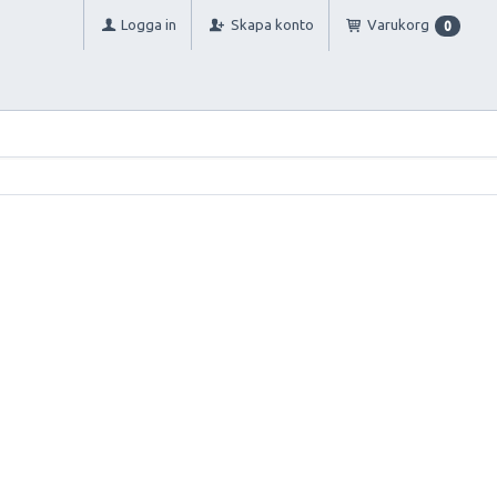
Logga in
Skapa konto
Varukorg
0