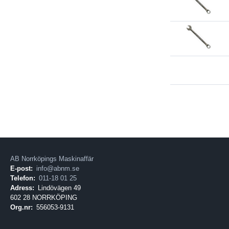
AB Norrköpings Maskinaffär
E-post:
info@abnm.se
Telefon:
011-18 01 25
Adress:
Lindövägen 49
602 28 NORRKÖPING
Org.nr:
556053-9131