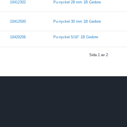
10412302
Pu-nyckel 28 mm 1B Gedore
10412500
Pu-nyckel 30 mm 1B Gedore
10420206
Pu-nyckel 5/16" 1B Gedore
Sida
1
av
2