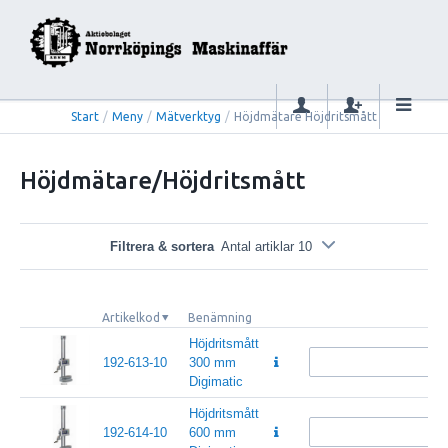
Start
/
Meny
/
Mätverktyg
/
Höjdmätare Höjdritsmått
Höjdmätare/Höjdritsmått
Filtrera & sortera
Antal artiklar 10
Artikelkod
Benämning
Höjdritsmått
192-613-10
300 mm
Digimatic
Höjdritsmått
192-614-10
600 mm