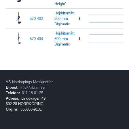
Height"
Höjdritsmått
570-402
300 mm
Digimatic
Höjdritsmått
570-404
600 mm
Digimatic
AB Norrköpings Maskinaffär
E-post:
info@abnm.se
Telefon:
011-18 01 25
Adress:
Lindövägen 49
602 28 NORRKÖPING
Org.nr:
556053-9131