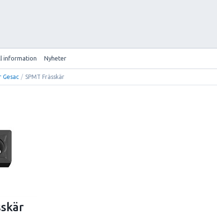
ll information
Nyheter
r Gesac
/
SPMT Frässkär
skär