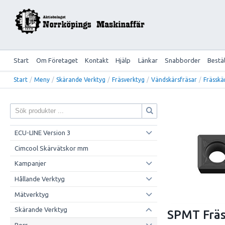
Start
Om Företaget
Kontakt
Hjälp
Länkar
Snabborder
Bestä
Start
/
Meny
/
Skärande Verktyg
/
Fräsverktyg
/
Vändskärsfräsar
/
Frässkä
ECU-LINE Version 3
Cimcool Skärvätskor mm
Kampanjer
Hållande Verktyg
Mätverktyg
Skärande Verktyg
SPMT Fräs
Borr