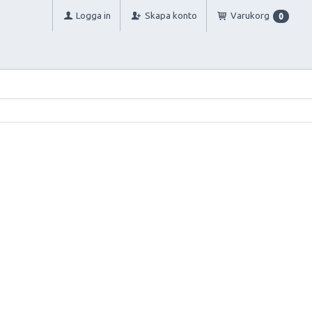
Logga in
Skapa konto
Varukorg
0