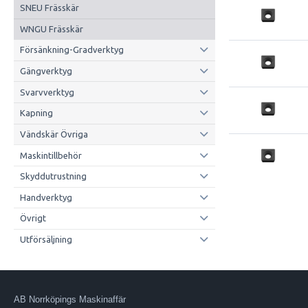
SNEU Frässkär
WNGU Frässkär
Försänkning-Gradverktyg
Gängverktyg
Svarvverktyg
Kapning
Vändskär Övriga
Maskintillbehör
Skyddutrustning
Handverktyg
Övrigt
Utförsäljning
AB Norrköpings Maskinaffär