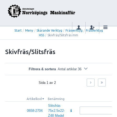
Start
/
Meny
/
Skärande Verktyg
/
Fräsverktyg
/
Fräsverktyg
HSS
/
Skivfräs/Slitsfräs mm
Skivfräs/Slitsfräs
Filtrera & sortera
Antal artiklar 36
Sida
1
av
2
Artikelkod
Benämning
Slitsfräs
0658-2704
75x2.5x22-
Z48 Medel