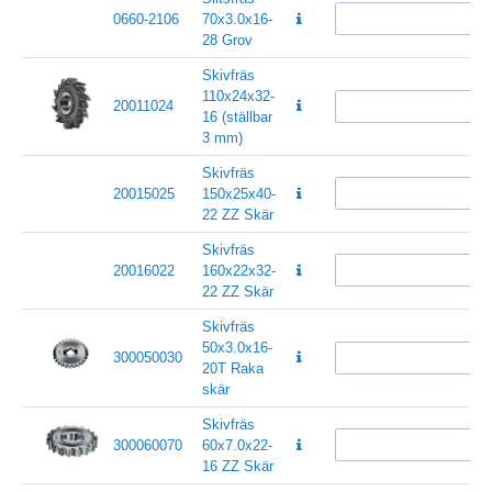
0660-2106
70x3.0x16-
28 Grov
Skivfräs
110x24x32-
20011024
16 (ställbar
3 mm)
Skivfräs
20015025
150x25x40-
22 ZZ Skär
Skivfräs
20016022
160x22x32-
22 ZZ Skär
Skivfräs
50x3.0x16-
300050030
20T Raka
skär
Skivfräs
300060070
60x7.0x22-
16 ZZ Skär