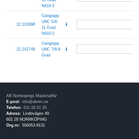
N410-3
Gängtapp
UNC 5/8-
22.101998
11 Grad
N410-3
Gängtapp
22.142748
UNC 7/8-9
Grad
AB Norrköpings Maskinaffär
E-post:
info@abnm.se
Telefon:
011-18 01 25
Adress:
Lindövägen 49
602 28 NORRKÖPING
Org.nr:
556053-9131