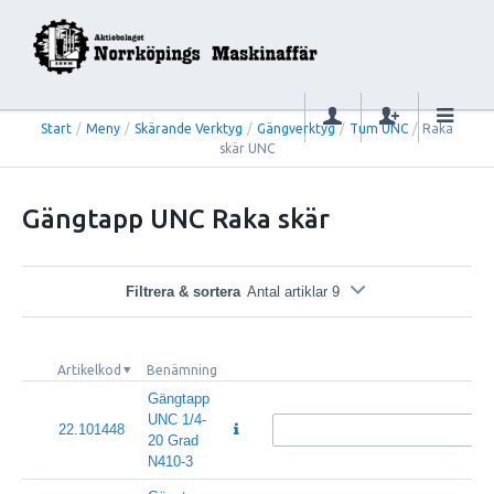
Start
/
Meny
/
Skärande Verktyg
/
Gängverktyg
/
Tum UNC
/
Raka
skär UNC
Gängtapp UNC Raka skär
Filtrera & sortera
Antal artiklar 9
Artikelkod
Benämning
Gängtapp
UNC 1/4-
22.101448
20 Grad
N410-3