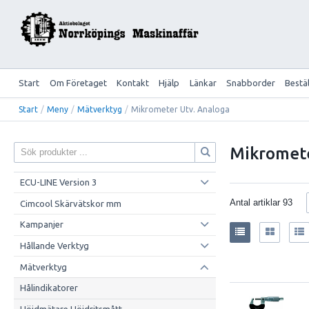
Start
Om Företaget
Kontakt
Hjälp
Länkar
Snabborder
Bestä
Start
/
Meny
/
Mätverktyg
/
Mikrometer Utv. Analoga
Mikromet
ECU-LINE Version 3
Antal artiklar
93
Cimcool Skärvätskor mm
Kampanjer
Hållande Verktyg
Mätverktyg
Hålindikatorer
Höjdmätare Höjdritsmått