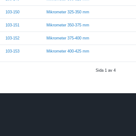
103-150
Mikrometer 325-350 mm
103-151
Mikrometer 350-375 mm
103-152
Mikrometer 375-400 mm
103-153
Mikrometer 400-425 mm
Sida
1
av
4