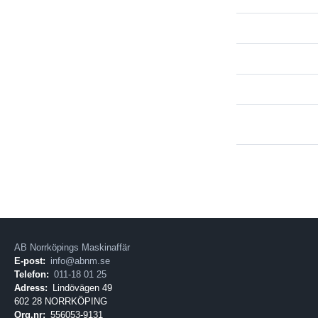
AB Norrköpings Maskinaffär
E-post:
info@abnm.se
Telefon:
011-18 01 25
Adress:
Lindövägen 49
602 28 NORRKÖPING
Org.nr:
556053-9131