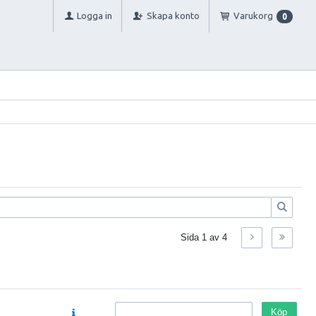
Logga in
Skapa konto
Varukorg
0
Sida
1
av
4
Köp