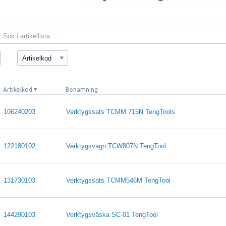
Artikelkod
Artikelkod
Benämning
106240203
Verktygssats TCMM 715N TengTools
122180102
Verktygsvagn TCW807N TengTool
131730103
Verktygssats TCMM546M TengTool
144290103
Verktygsväska SC-01 TengTool