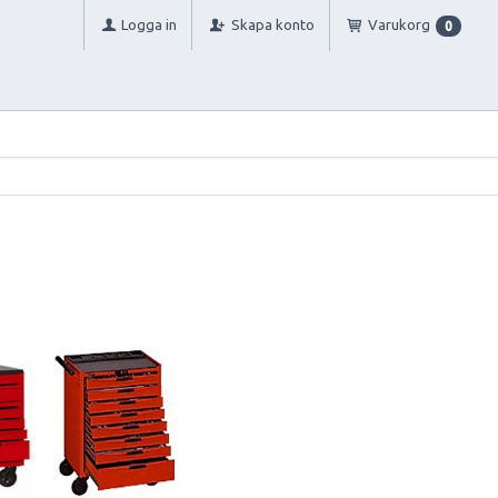
Logga in
Skapa konto
Varukorg
0