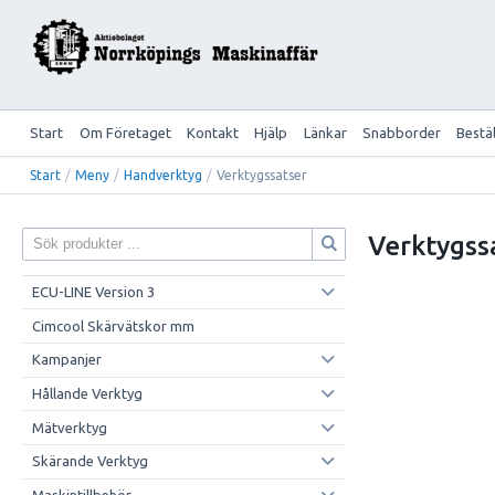
Start
Om Företaget
Kontakt
Hjälp
Länkar
Snabborder
Bestä
Start
/
Meny
/
Handverktyg
/
Verktygssatser
Verktygss
ECU-LINE Version 3
Cimcool Skärvätskor mm
Kampanjer
Hållande Verktyg
Mätverktyg
Skärande Verktyg
Maskintillbehör