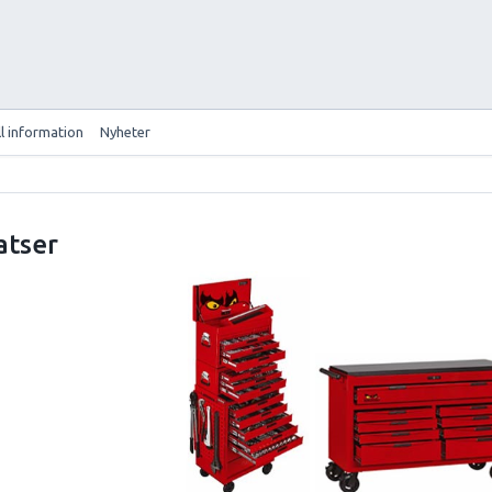
ll information
Nyheter
atser