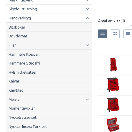
Skyddutrustning
Handverktyg
Antal artiklar
19
Bitsboxar
Drivdornar
Filar
Hammare Koppar
Hammare Studsfri
Hylsnyckelsatser
Knivar
Knivblad
Mejslar
Momentnycklar
Nyckelsatser set
Nycklar Insex/Torx set