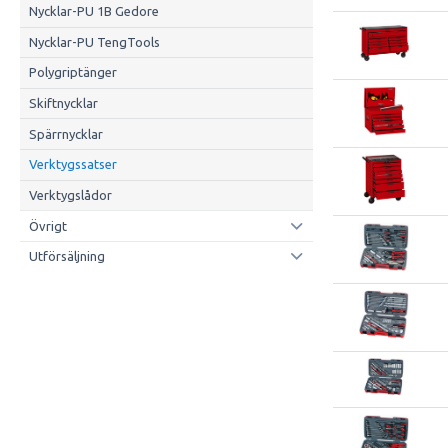
Nycklar-PU 1B Gedore
Nycklar-PU TengTools
Polygriptänger
Skiftnycklar
Spärrnycklar
Verktygssatser
Verktygslådor
Övrigt
Utförsäljning