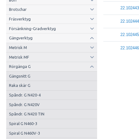
22.102443
Brotschar
Fräsverktyg
22.102444
Försänkning-Gradverktyg
22.102445
Gängverktyg
Metrisk M
22.102446
Metrisk MF
Rörgänga G
Gängsnitt G
Raka skär G
Spåndr. G N420-4
Spåndr. G N420V
Spåndr. G N420 TIN
Spiral G N460-3
Spiral G N460V-3