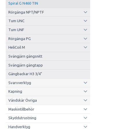
Spiral G N460 TIN
Rörgänga NPT/NPTF
Tum UNC
Tum UNF
Rörgänga PG
HeliCoil M
Svängjärn gängsnitt
Svängjärn gängtapp
Gängbackar H3 3/4"
Svarvverktyg
Kapning
Vändskär Övriga
Maskintillbehör
Skyddutrustning
Handverktyg