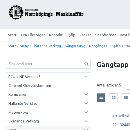
Start
Om Företaget
Kontakt
Hjälp
Länkar
Snabborder
Bestä
Start
/
Meny
/
Skärande Verktyg
/
Gängverktyg
/
Rörgänga G
/
Spiral G N
Gängtapp 
ECU-LINE Version 3
Antal artiklar
5
Cimcool Skärvätskor mm
Kampanjer
Hållande Verktyg
Mätverktyg
Artikelkod
Skärande Verktyg
22.102442
Borr