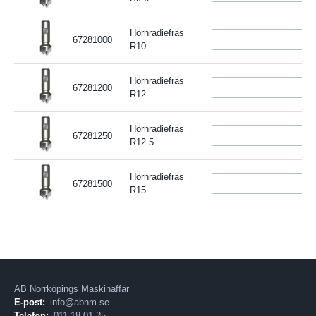
Hörnradiefräs
67281000
R10
Hörnradiefräs
67281200
R12
Hörnradiefräs
67281250
R12.5
Hörnradiefräs
67281500
R15
AB Norrköpings Maskinaffär
E-post:
info@abnm.se
Telefon:
011-18 01 25