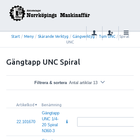
Start
/
Meny
/
Skärande Verktyg
/
Gängverktyg
/
Tum UNC
/
Spiral
UNC
Gängtapp UNC Spiral
Filtrera & sortera
Antal artiklar 13
Artikelkod
Benämning
Gängtapp
UNC 1/4-
22.101670
20 Spiral
N360-3