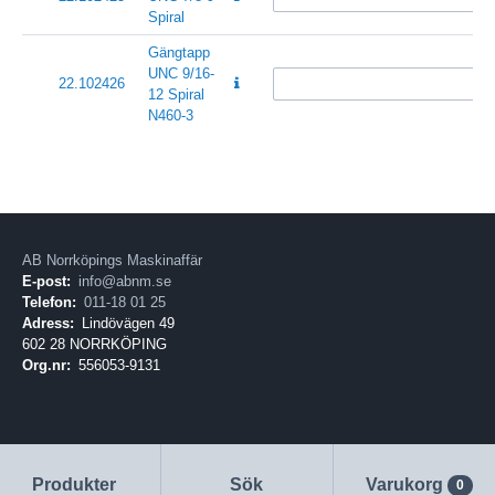
Spiral
Gängtapp
UNC 9/16-
22.102426
12 Spiral
N460-3
AB Norrköpings Maskinaffär
E-post:
info@abnm.se
Telefon:
011-18 01 25
Adress:
Lindövägen 49
602 28 NORRKÖPING
Org.nr:
556053-9131
Produkter
Sök
Varukorg
0