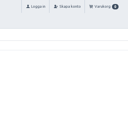
Logga in
Skapa konto
Varukorg
0