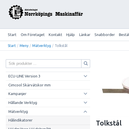
Start
Om Företaget
Kontakt
Hjälp
Länkar
Snabborder
Bestä
Start
/
Meny
/
Mätverktyg
/
Tolkstål
ECU-LINE Version 3
Cimcool Skärvätskor mm
Kampanjer
Hållande Verktyg
Mätverktyg
Hålindikatorer
Tolkstål
Höjdmätare Höjdritsmått