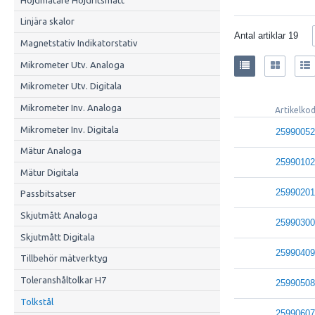
Linjära skalor
Antal artiklar
19
Magnetstativ Indikatorstativ
Mikrometer Utv. Analoga
Mikrometer Utv. Digitala
Mikrometer Inv. Analoga
Artikelko
Mikrometer Inv. Digitala
25990052
Mätur Analoga
25990102
Mätur Digitala
25990201
Passbitsatser
Skjutmått Analoga
25990300
Skjutmått Digitala
25990409
Tillbehör mätverktyg
Toleranshåltolkar H7
25990508
Tolkstål
25990607