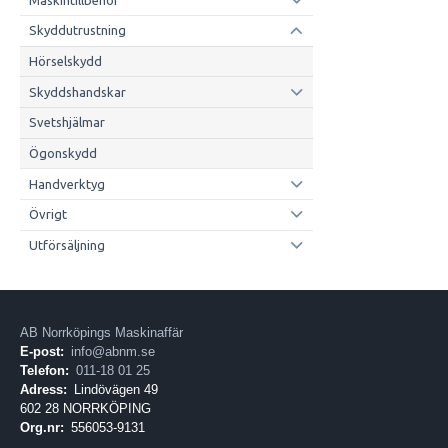
Skyddutrustning
Hörselskydd
Skyddshandskar
Svetshjälmar
Ögonskydd
Handverktyg
Övrigt
Utförsäljning
AB Norrköpings Maskinaffär
E-post:
info@abnm.se
Telefon:
011-18 01 25
Adress:
Lindövägen 49
602 28 NORRKÖPING
Org.nr:
556053-9131