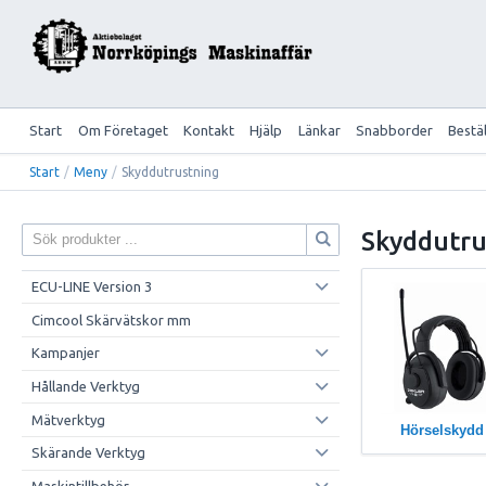
Start
Om Företaget
Kontakt
Hjälp
Länkar
Snabborder
Bestä
Start
/
Meny
/
Skyddutrustning
Skyddutru
ECU-LINE Version 3
Cimcool Skärvätskor mm
Kampanjer
Hållande Verktyg
Mätverktyg
Hörselskydd
Skärande Verktyg
Maskintillbehör