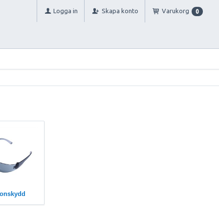
Logga in
Skapa konto
Varukorg
0
onskydd