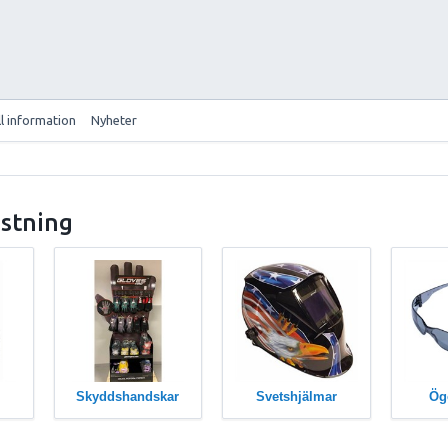
ll information
Nyheter
stning
Skyddshandskar
Svetshjälmar
Ög